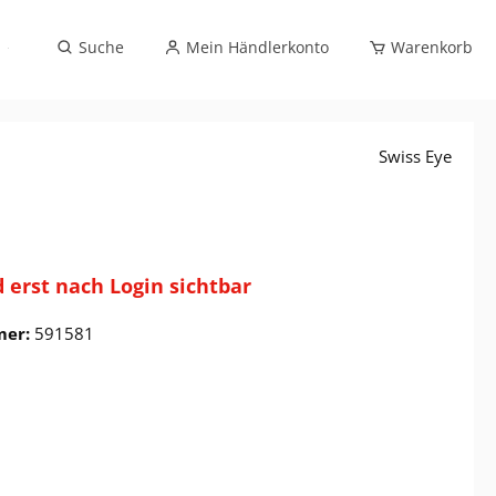
Sportbrillenverglasung (exklusiv Optikfachhandel)
Suche
Mein Händlerkonto
Warenkorb
Swiss Eye
d erst nach Login sichtbar
mer:
591581