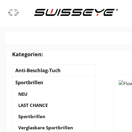
m Hauptinhalt springen
Zur Suche springen
Zur Hauptnavigation springen
Home
Anti-Beschlag-Tuch
Sportbrillen
Anti-Beschlag-Tuch
Sportbrillen
NEU
LAST CHANCE
Sportbrillen
Verglasbare Sportbrillen