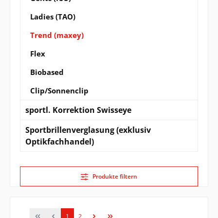
Ladies (TAO)
Trend (maxey)
Flex
Biobased
Clip/Sonnenclip
sportl. Korrektion Swisseye
Sportbrillenverglasung (exklusiv
Optikfachhandel)
Produkte filtern
Seite
Seite
1
2