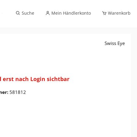
Sportbrillenverglasung (exklusiv Optikfachhandel)
Suche
Mein Händlerkonto
Warenkorb
Swiss Eye
d erst nach Login sichtbar
mer:
581812