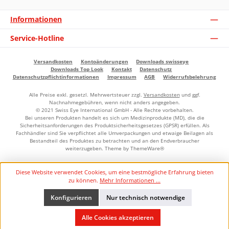
Informationen
Service-Hotline
Versandkosten
Kontoänderungen
Downloads swisseye
Downloads Top Look
Kontakt
Datenschutz
Datenschutzpflichtinformationen
Impressum
AGB
Widerrufsbelehrung
Alle Preise exkl. gesetzl. Mehrwertsteuer zzgl.
Versandkosten
und ggf.
Nachnahmegebühren, wenn nicht anders angegeben.
© 2021 Swiss Eye International GmbH - Alle Rechte vorbehalten.
Bei unseren Produkten handelt es sich um Medizinprodukte (MD), die die
Sicherheitsanforderungen des Produktsicherheitsgesetzes (GPSR) erfüllen. Als
Fachhändler sind Sie verpflichtet alle Umverpackungen und etwaige Beilagen als
Bestandteil des Produktes zu betrachten und an den Endverbraucher
weiterzugeben. Theme by
ThemeWare®
Diese Website verwendet Cookies, um eine bestmögliche Erfahrung bieten
zu können.
Mehr Informationen ...
Konfigurieren
Nur technisch notwendige
Alle Cookies akzeptieren