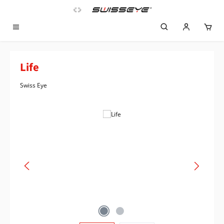
Zum Hauptinhalt springen
Life
Swiss Eye
Bildergalerie überspringen