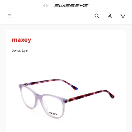
Zum Hauptinhalt springen
maxey
Swiss Eye
Bildergalerie überspringen