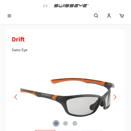
Zum Hauptinhalt springen
Drift
Swiss Eye
Bildergalerie überspringen