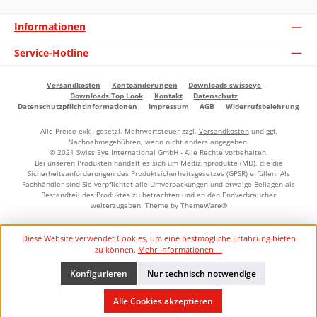
Informationen
Service-Hotline
Versandkosten
Kontoänderungen
Downloads swisseye
Downloads Top Look
Kontakt
Datenschutz
Datenschutzpflichtinformationen
Impressum
AGB
Widerrufsbelehrung
Alle Preise exkl. gesetzl. Mehrwertsteuer zzgl.
Versandkosten
und ggf.
Nachnahmegebühren, wenn nicht anders angegeben.
© 2021 Swiss Eye International GmbH - Alle Rechte vorbehalten.
Bei unseren Produkten handelt es sich um Medizinprodukte (MD), die die
Sicherheitsanforderungen des Produktsicherheitsgesetzes (GPSR) erfüllen. Als
Fachhändler sind Sie verpflichtet alle Umverpackungen und etwaige Beilagen als
Bestandteil des Produktes zu betrachten und an den Endverbraucher
weiterzugeben. Theme by
ThemeWare®
Diese Website verwendet Cookies, um eine bestmögliche Erfahrung bieten
zu können.
Mehr Informationen ...
Konfigurieren
Nur technisch notwendige
Alle Cookies akzeptieren