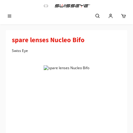
Zum Hauptinhalt springen
spare lenses Nucleo Bifo
Swiss Eye
Bildergalerie überspringen