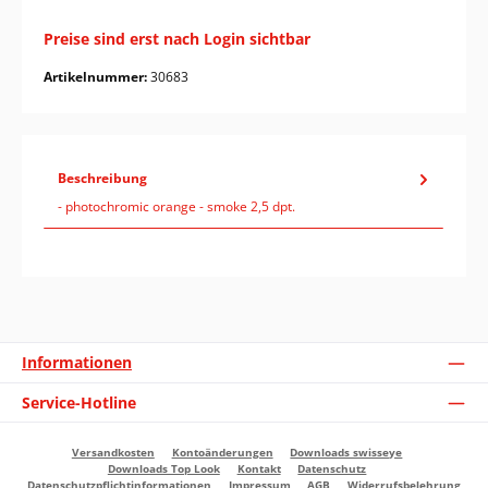
Preise sind erst nach Login sichtbar
Artikelnummer:
30683
Beschreibung
- photochromic orange - smoke 2,5 dpt.
Informationen
Service-Hotline
Versandkosten
Kontoänderungen
Downloads swisseye
Downloads Top Look
Kontakt
Datenschutz
Datenschutzpflichtinformationen
Impressum
AGB
Widerrufsbelehrung