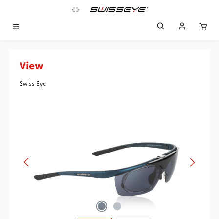
Zum Hauptinhalt springen
View
Swiss Eye
Bildergalerie überspringen