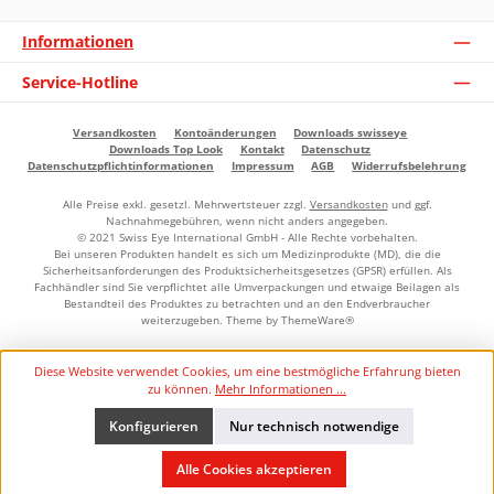
Informationen
Service-Hotline
Versandkosten
Kontoänderungen
Downloads swisseye
Downloads Top Look
Kontakt
Datenschutz
Datenschutzpflichtinformationen
Impressum
AGB
Widerrufsbelehrung
Alle Preise exkl. gesetzl. Mehrwertsteuer zzgl.
Versandkosten
und ggf.
Nachnahmegebühren, wenn nicht anders angegeben.
© 2021 Swiss Eye International GmbH - Alle Rechte vorbehalten.
Bei unseren Produkten handelt es sich um Medizinprodukte (MD), die die
Sicherheitsanforderungen des Produktsicherheitsgesetzes (GPSR) erfüllen. Als
Fachhändler sind Sie verpflichtet alle Umverpackungen und etwaige Beilagen als
Bestandteil des Produktes zu betrachten und an den Endverbraucher
weiterzugeben. Theme by
ThemeWare®
Diese Website verwendet Cookies, um eine bestmögliche Erfahrung bieten
zu können.
Mehr Informationen ...
Konfigurieren
Nur technisch notwendige
Alle Cookies akzeptieren