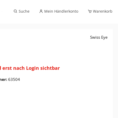
Sportbrillenverglasung (exklusiv Optikfachhandel)
Suche
Mein Händlerkonto
Warenkorb
Swiss Eye
d erst nach Login sichtbar
mer:
63504