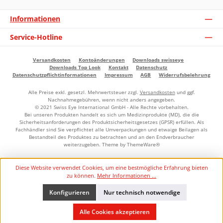
Informationen
Service-Hotline
Versandkosten
Kontoänderungen
Downloads swisseye
Downloads Top Look
Kontakt
Datenschutz
Datenschutzpflichtinformationen
Impressum
AGB
Widerrufsbelehrung
Alle Preise exkl. gesetzl. Mehrwertsteuer zzgl.
Versandkosten
und ggf.
Nachnahmegebühren, wenn nicht anders angegeben.
© 2021 Swiss Eye International GmbH - Alle Rechte vorbehalten.
Bei unseren Produkten handelt es sich um Medizinprodukte (MD), die die
Sicherheitsanforderungen des Produktsicherheitsgesetzes (GPSR) erfüllen. Als
Fachhändler sind Sie verpflichtet alle Umverpackungen und etwaige Beilagen als
Bestandteil des Produktes zu betrachten und an den Endverbraucher
weiterzugeben. Theme by
ThemeWare®
Diese Website verwendet Cookies, um eine bestmögliche Erfahrung bieten
zu können.
Mehr Informationen ...
Konfigurieren
Nur technisch notwendige
Alle Cookies akzeptieren