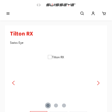
Zum Hauptinhalt springen
Tilton RX
Swiss Eye
Bildergalerie überspringen