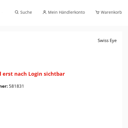
Sportbrillenverglasung (exklusiv Optikfachhandel)
Suche
Mein Händlerkonto
Warenkorb
Swiss Eye
d erst nach Login sichtbar
mer:
581831