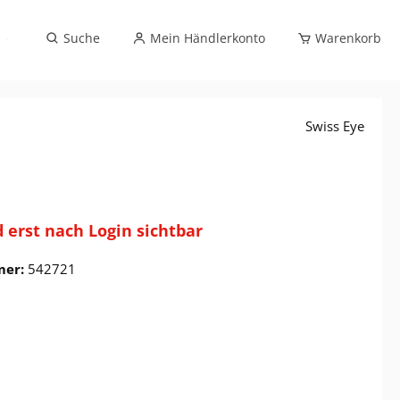
Sportbrillenverglasung (exklusiv Optikfachhandel)
Suche
Mein Händlerkonto
Warenkorb
Swiss Eye
d erst nach Login sichtbar
mer:
542721