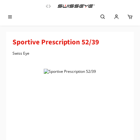
Zum Hauptinhalt springen
Sportive Prescription 52/39
Swiss Eye
Bildergalerie überspringen