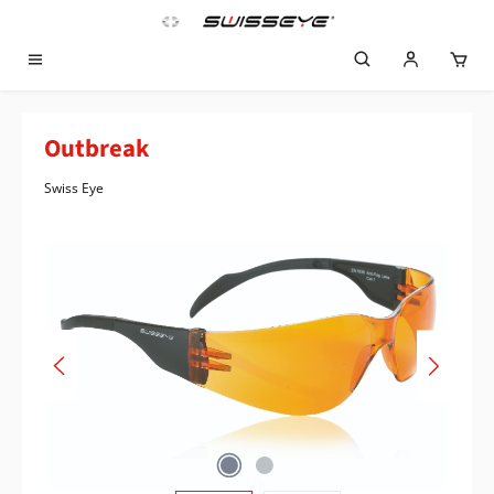
Zum Hauptinhalt springen
Outbreak
Swiss Eye
Bildergalerie überspringen