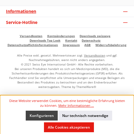
Informationen
Service-Hotline
Versandkosten
Kontoänderungen
Downloads swisseye
Downloads Top Look
Kontakt
Datenschutz
Datenschutzpflichtinformationen
Impressum
AGB
Widerrufsbelehrung
Alle Preise exkl. gesetzl. Mehrwertsteuer zzgl.
Versandkosten
und ggf.
Nachnahmegebühren, wenn nicht anders angegeben.
© 2021 Swiss Eye International GmbH - Alle Rechte vorbehalten.
Bei unseren Produkten handelt es sich um Medizinprodukte (MD), die die
Sicherheitsanforderungen des Produktsicherheitsgesetzes (GPSR) erfüllen. Als
Fachhändler sind Sie verpflichtet alle Umverpackungen und etwaige Beilagen als
Bestandteil des Produktes zu betrachten und an den Endverbraucher
weiterzugeben. Theme by
ThemeWare®
Diese Website verwendet Cookies, um eine bestmögliche Erfahrung bieten
zu können.
Mehr Informationen ...
Konfigurieren
Nur technisch notwendige
Alle Cookies akzeptieren