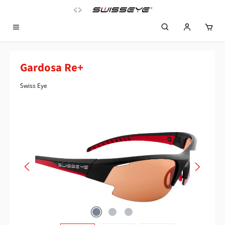
Zum Hauptinhalt springen
Gardosa Re+
Swiss Eye
Bildergalerie überspringen