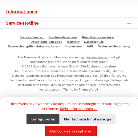
Informationen
Service-Hotline
Versandkosten
Kontoänderungen
Downloads swisseye
Downloads Top Look
Kontakt
Datenschutz
Datenschutzpflichtinformationen
Impressum
AGB
Widerrufsbelehrung
Alle Preise exkl. gesetzl. Mehrwertsteuer zzgl.
Versandkosten
und ggf.
Nachnahmegebühren, wenn nicht anders angegeben.
© 2021 Swiss Eye International GmbH - Alle Rechte vorbehalten.
Bei unseren Produkten handelt es sich um Medizinprodukte (MD), die die
Sicherheitsanforderungen des Produktsicherheitsgesetzes (GPSR) erfüllen. Als
Fachhändler sind Sie verpflichtet alle Umverpackungen und etwaige Beilagen als
Bestandteil des Produktes zu betrachten und an den Endverbraucher
weiterzugeben. Theme by
ThemeWare®
Diese Website verwendet Cookies, um eine bestmögliche Erfahrung bieten
zu können.
Mehr Informationen ...
Konfigurieren
Nur technisch notwendige
Alle Cookies akzeptieren