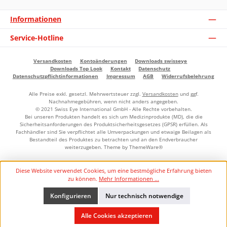
Informationen
Service-Hotline
Versandkosten
Kontoänderungen
Downloads swisseye
Downloads Top Look
Kontakt
Datenschutz
Datenschutzpflichtinformationen
Impressum
AGB
Widerrufsbelehrung
Alle Preise exkl. gesetzl. Mehrwertsteuer zzgl.
Versandkosten
und ggf.
Nachnahmegebühren, wenn nicht anders angegeben.
© 2021 Swiss Eye International GmbH - Alle Rechte vorbehalten.
Bei unseren Produkten handelt es sich um Medizinprodukte (MD), die die
Sicherheitsanforderungen des Produktsicherheitsgesetzes (GPSR) erfüllen. Als
Fachhändler sind Sie verpflichtet alle Umverpackungen und etwaige Beilagen als
Bestandteil des Produktes zu betrachten und an den Endverbraucher
weiterzugeben. Theme by
ThemeWare®
Diese Website verwendet Cookies, um eine bestmögliche Erfahrung bieten
zu können.
Mehr Informationen ...
Konfigurieren
Nur technisch notwendige
Alle Cookies akzeptieren