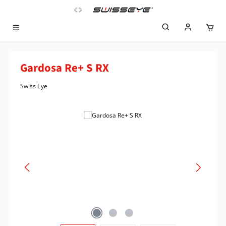
Zum Hauptinhalt springen
Gardosa Re+ S RX
Swiss Eye
Bildergalerie überspringen